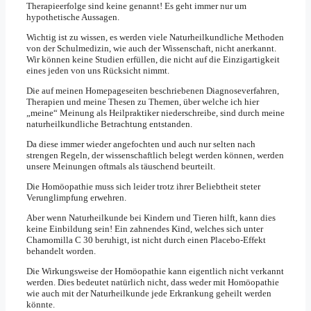
Therapieerfolge sind keine genannt! Es geht immer nur um
hypothetische Aussagen.
Wichtig ist zu wissen, es werden viele Naturheilkundliche Methoden
von der Schulmedizin, wie auch der Wissenschaft, nicht anerkannt.
Wir können keine Studien erfüllen, die nicht auf die Einzigartigkeit
eines jeden von uns Rücksicht nimmt.
Die auf meinen Homepageseiten beschriebenen Diagnoseverfahren,
Therapien und meine Thesen zu Themen, über welche ich hier
„meine“ Meinung als Heilpraktiker niederschreibe, sind durch meine
naturheilkundliche Betrachtung entstanden.
Da diese immer wieder angefochten und auch nur selten nach
strengen Regeln, der wissenschaftlich belegt werden können, werden
unsere Meinungen oftmals als täuschend beurteilt.
Die Homöopathie muss sich leider trotz ihrer Beliebtheit steter
Verunglimpfung erwehren.
Aber wenn Naturheilkunde bei Kindern und Tieren hilft, kann dies
keine Einbildung sein! Ein zahnendes Kind, welches sich unter
Chamomilla C 30 beruhigt, ist nicht durch einen Placebo-Effekt
behandelt worden.
Die Wirkungsweise der Homöopathie kann eigentlich nicht verkannt
werden. Dies bedeutet natürlich nicht, dass weder mit Homöopathie
wie auch mit der Naturheilkunde jede Erkrankung geheilt werden
könnte.