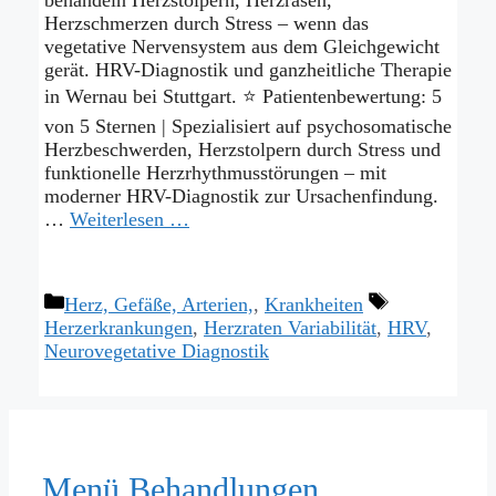
Herzschmerzen durch Stress – wenn das
vegetative Nervensystem aus dem Gleichgewicht
gerät. HRV-Diagnostik und ganzheitliche Therapie
in Wernau bei Stuttgart. ⭐ Patientenbewertung: 5
von 5 Sternen | Spezialisiert auf psychosomatische
Herzbeschwerden, Herzstolpern durch Stress und
funktionelle Herzrhythmusstörungen – mit
moderner HRV-Diagnostik zur Ursachenfindung.
…
Weiterlesen …
Kategorien
Schlagwörter
Herz, Gefäße, Arterien,
,
Krankheiten
Herzerkrankungen
,
Herzraten Variabilität
,
HRV
,
Neurovegetative Diagnostik
Menü Behandlungen