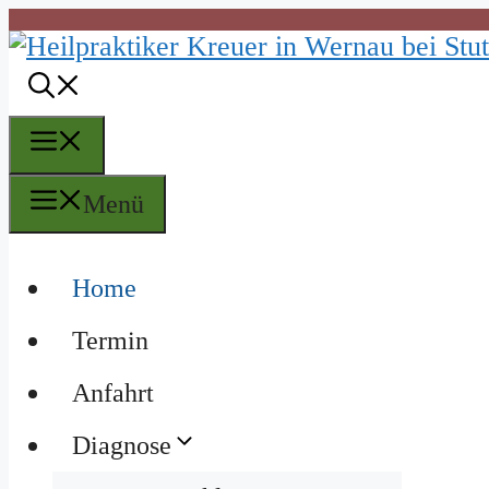
Zum
Inhalt
springen
Menü
Menü
Home
Termin
Anfahrt
Diagnose